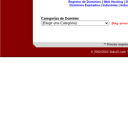
Registro de Dominios
|
Web Hosting
|
D
Dominios Expirados
|
Industrias
|
Indu
Categorías de Dominio:
[Pág. princi
** Precios expre
© 2002/2022 Solo10.com