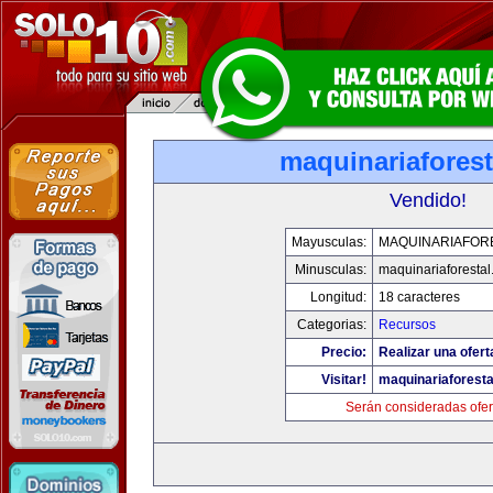
maquinariafores
Vendido!
Mayusculas:
MAQUINARIAFOR
Minusculas:
maquinariaforesta
Longitud:
18 caracteres
Categorias:
Recursos
Precio:
Realizar una ofert
Visitar!
maquinariaforest
Serán consideradas ofer