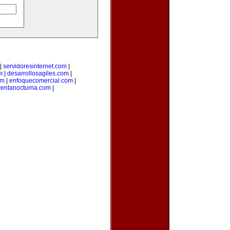
|
servidoresinternet.com
|
m
|
desarrollosagiles.com
|
om
|
enfoquecomercial.com
|
ventanocturna.com
|