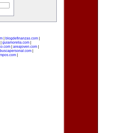
om
|
blogdefinanzas.com
|
|
guiamorelia.com
|
co.com
|
areajoven.com
|
buscapersonal.com
|
mpos.com
|