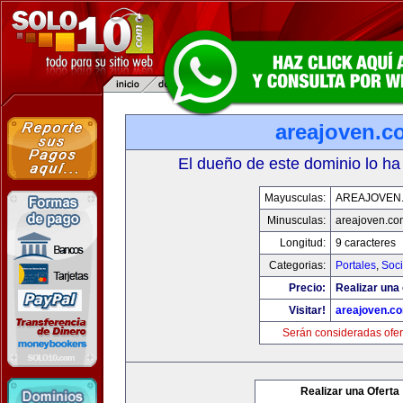
areajoven.c
El dueño de este dominio lo ha
Mayusculas:
AREAJOVEN
Minusculas:
areajoven.co
Longitud:
9 caracteres
Categorias:
Portales
,
Soc
Precio:
Realizar una 
Visitar!
areajoven.c
Serán consideradas ofer
Realizar una Oferta