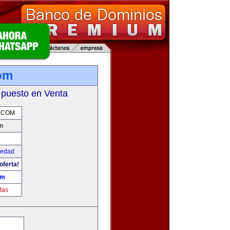
om
 puesto en Venta
.COM
m
iedad
oferta!
om
tas