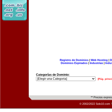
Registro de Dominios
|
Web Hosting
|
D
Dominios Expirados
|
Industrias
|
Indu
Categorías de Dominio:
[Pág. princi
** Precios expre
© 2002/2022 Solo10.com